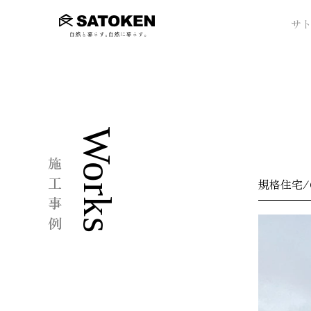
サ
Works
施工事例
規格住宅/