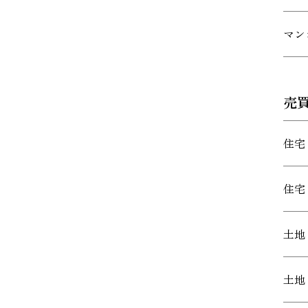
マン
売
住宅
住宅
土地
土地